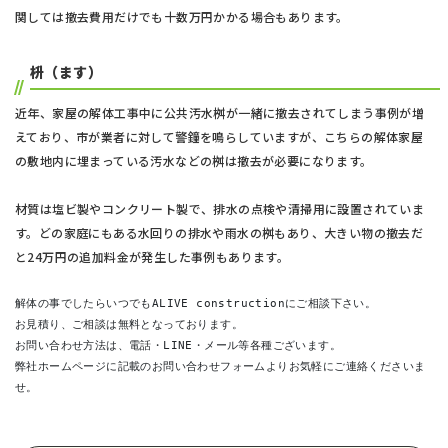
関しては撤去費用だけでも十数万円かかる場合もあります。
枡（ます）
近年、家屋の解体工事中に公共汚水桝が一緒に撤去されてしまう事例が増
えており、市が業者に対して警鐘を鳴らしていますが、こちらの解体家屋
の敷地内に埋まっている汚水などの桝は撤去が必要になります。
材質は塩ビ製やコンクリート製で、排水の点検や清掃用に設置されていま
す。どの家庭にもある水回りの排水や雨水の桝もあり、大きい物の撤去だ
と24万円の追加料金が発生した事例もあります。
解体の事でしたらいつでもALIVE constructionにご相談下さい。
お見積り、ご相談は無料となっております。
お問い合わせ方法は、電話・LINE・メール等各種ございます。
弊社ホームページに記載のお問い合わせフォームよりお気軽にご連絡くださいま
せ。