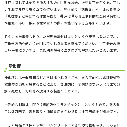
井戸に関しては全てを撤去するのが困難な場合、地盤沈下を防ぐ為、正し
い手順で井戸の埋め立てを行います。解体前の
「魂抜き」
や、埋める際の
「息抜き」
と呼ばれる作業があり、井戸は昔から土地柄的な風習や習わし
が色濃くあり、撤去や埋め立ての際にお祓いをする方も多くいます。
そういった事情もあり、ただ埋め戻せばよいという作業ではないので、井
戸撤去方法を細かく説明してくれる業者を選んでください。井戸撤去の詳
しい手順については、また別の機会に当ブログで解説したいと思います。
浄化槽
浄化槽とは一般家庭などから排出される「汚水」を人工的な水処理技術や
微生物の力を利用することにより、衛生的に一切問題のないレベルまで分
解・処理し、河川等へ放流する装置のことです。
一般的な材質は「FRP（繊維強化プラスチック）」というもので、撤去費
用は数万円で、汲み取り・清掃費用を合わせると十万円前後が相場です。
一方で現在では稀ですが、コンクリートでできた浄化槽もあり、こちらに