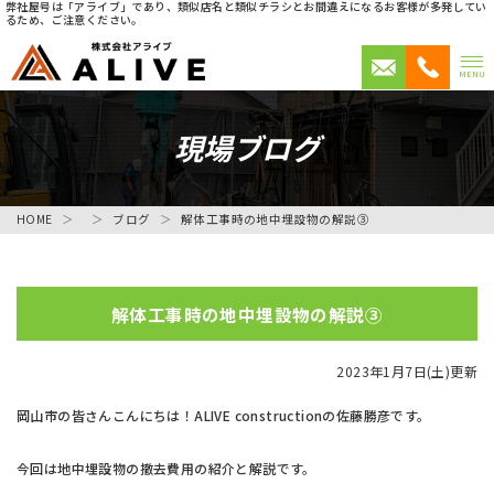
弊社屋号は「アライブ」であり、類似店名と類似チラシとお間違えになるお客様が多発してい
るため、ご注意ください。
MENU
現場ブログ
HOME
ブログ
解体工事時の地中埋設物の解説③
解体工事時の地中埋設物の解説③
2023年1月7日(土)更新
岡山市の皆さんこんにちは！ALIVE constructionの佐藤勝彦です。
今回は地中埋設物の撤去費用の紹介と解説です。