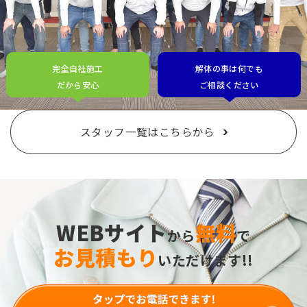
完全自社施工
解体の事は何でも
だから安心
ご相談ください
スタッフ一覧はこちらから
WEBサイト
無料
から
で
お見積もり
いただけます!!