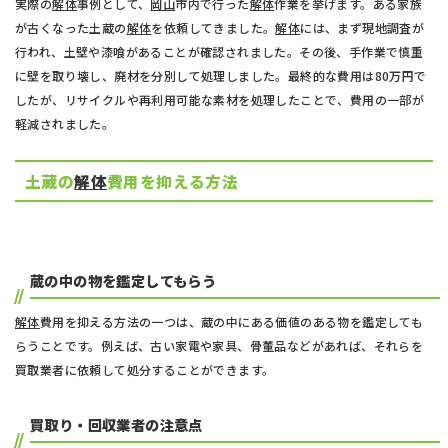
実際の
解体
事例として、
岡山
市内で行った
解体
作業を挙げます。ある家族
が古くなった土蔵の
解体
を依頼してきました。
解体
には、まず現地調査が
行われ、土壁や漆喰があることが確認されました。その後、手作業で慎重
に壁を取り壊し、廃材を分別して処理しました。最終的な費用は80万円で
したが、リサイクルや再利用可能な素材を処理したことで、費用の一部が
軽減されました。
土蔵の
解体
費用を抑える方法
蔵の中の物を鑑定してもらう
解体
費用を抑える方法の一つは、蔵の中にある価値のある物を鑑定しても
らうことです。例えば、古い家電や家具、骨董品などがあれば、それらを
買取業者に依頼して処分することができます。
買取り・回収業者の注意点