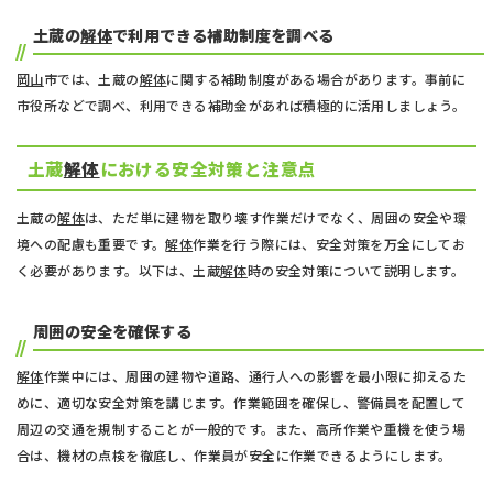
土蔵の
解体
で利用できる補助制度を調べる
岡山
市では、土蔵の
解体
に関する補助制度がある場合があります。事前に
市役所などで調べ、利用できる補助金があれば積極的に活用しましょう。
土蔵
解体
における安全対策と注意点
土蔵の
解体
は、ただ単に建物を取り壊す作業だけでなく、周囲の安全や環
境への配慮も重要です。
解体
作業を行う際には、安全対策を万全にしてお
く必要があります。以下は、土蔵
解体
時の安全対策について説明します。
周囲の安全を確保する
解体
作業中には、周囲の建物や道路、通行人への影響を最小限に抑えるた
めに、適切な安全対策を講じます。作業範囲を確保し、警備員を配置して
周辺の交通を規制することが一般的です。また、高所作業や重機を使う場
合は、機材の点検を徹底し、作業員が安全に作業できるようにします。