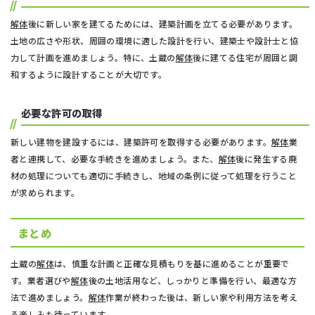
解体
後に新しい家を建てるためには、建築計画を立てる必要があります。
土地の広さや形状、周囲の環境に適した設計を行い、建築士や設計士と協
力して計画を進めましょう。特に、土蔵の
解体
後に建てる住宅が周囲と調
和するように設計することが大切です。
必要な許可の取得
新しい建物を建設するには、建築許可を取得する必要があります。
解体
業
者と連携して、必要な手続きを進めましょう。また、
解体
後に発生する廃
材の処理についても適切に手続きし、地域の条例に従って処理を行うこと
が求められます。
まとめ
土蔵の
解体
は、慎重な計画と正確な見積もりを基に進めることが重要で
す。業者選びや
解体
後の土地活用など、しっかりと準備を行い、最適な方
法で進めましょう。
解体
作業が終わった後は、新しい家や利用方法を考え
る楽しみも待っています。