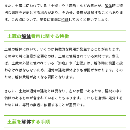
また、土蔵に使われている「土壁」や「漆喰」などの素材が、
解体
時に特
別な処理を必要とする場合があり、その分、費用が増加することもありま
す。この点について、業者に事前に
相談
しておくと良いでしょう。
土蔵の
解体
費用に関する特徴
土蔵の
解体
において、いくつか特徴的な費用が発生することがあります。
その中で特に注意が必要なのは、土蔵に使用されている素材です。例え
ば、土蔵の外壁に使われている「漆喰」や「土壁」は、
解体
時に慎重に扱
わなければならないため、通常の建物
解体
よりも手間がかかります。その
ため、
解体
費用が高くなる要因となります。
さらに、土蔵は通常の建物とは異なり、古い家屋であるため、建材の中に
価値のあるものが含まれていることもあります。これらを適切に処分する
ためには、専門の業者に依頼することが重要です。
土蔵を
解体
する手順