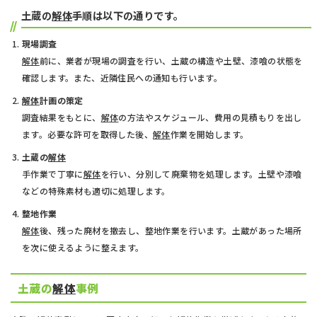
土蔵の
解体
手順は以下の通りです。
現場調査
解体
前に、業者が現場の調査を行い、土蔵の構造や土壁、漆喰の状態を
確認します。また、近隣住民への通知も行います。
解体
計画の策定
調査結果をもとに、
解体
の方法やスケジュール、費用の見積もりを出し
ます。必要な許可を取得した後、
解体
作業を開始します。
土蔵の
解体
手作業で丁寧に
解体
を行い、分別して廃棄物を処理します。土壁や漆喰
などの特殊素材も適切に処理します。
整地作業
解体
後、残った廃材を撤去し、整地作業を行います。土蔵があった場所
を次に使えるように整えます。
土蔵の
解体
事例