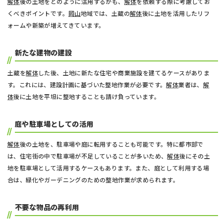
解体
後の土地をどのように活用するかも、
解体
を依頼する際に考慮してお
くべきポイントです。
岡山
地域では、土蔵の
解体
後に土地を活用したリフ
ォームや新築が増えてきています。
新たな建物の建設
土蔵を
解体
した後、土地に新たな住宅や商業施設を建てるケースがありま
す。これには、建設計画に基づいた整地作業が必要です。
解体
業者は、
解
体
後に土地を平坦に整地することも請け負っています。
庭や駐車場としての活用
解体
後の土地を、駐車場や庭に転用することも可能です。特に都市部で
は、住宅街の中で駐車場が不足していることが多いため、
解体
後にその土
地を駐車場として活用するケースもあります。また、庭として利用する場
合は、緑化やガーデニングのための整地作業が求められます。
不要な物品の再利用