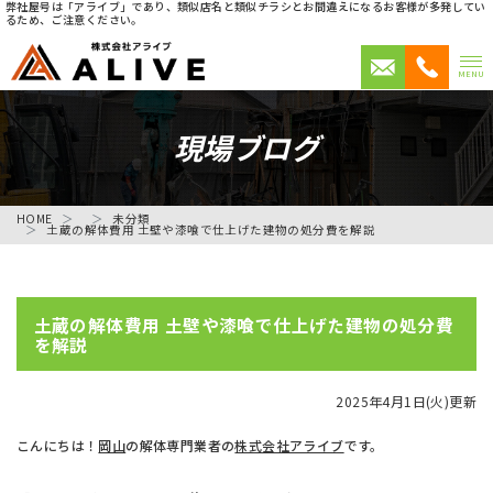
弊社屋号は「アライブ」であり、類似店名と類似チラシとお間違えになるお客様が多発してい
るため、ご注意ください。
MENU
現場ブログ
HOME
未分類
土蔵の解体費用 土壁や漆喰で仕上げた建物の処分費を解説
土蔵の解体費用 土壁や漆喰で仕上げた建物の処分費
を解説
2025年4月1日(火)更新
こんにちは！
岡山
の解体専門業者の
株式会社アライブ
です。