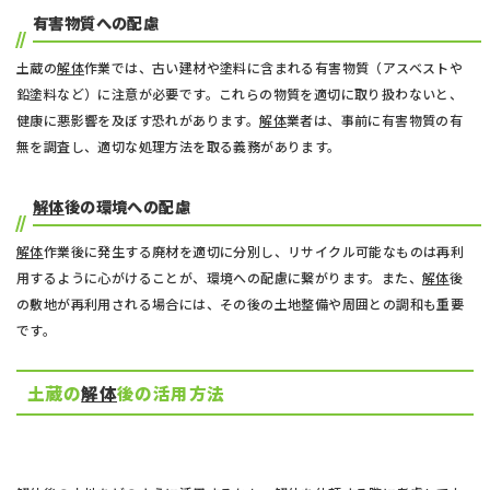
有害物質への配慮
土蔵の
解体
作業では、古い建材や塗料に含まれる有害物質（アスベストや
鉛塗料など）に注意が必要です。これらの物質を適切に取り扱わないと、
健康に悪影響を及ぼす恐れがあります。
解体
業者は、事前に有害物質の有
無を調査し、適切な処理方法を取る義務があります。
解体
後の環境への配慮
解体
作業後に発生する廃材を適切に分別し、リサイクル可能なものは再利
用するように心がけることが、環境への配慮に繋がります。また、
解体
後
の敷地が再利用される場合には、その後の土地整備や周囲との調和も重要
です。
土蔵の
解体
後の活用方法