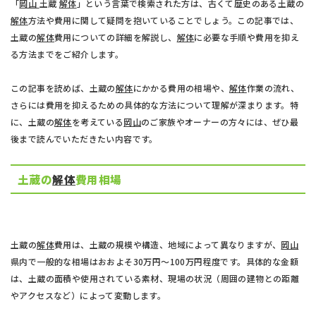
「
岡山
土蔵
解体
」という言葉で検索された方は、古くて歴史のある土蔵の
解体
方法や費用に関して疑問を抱いていることでしょう。この記事では、
土蔵の
解体
費用についての詳細を解説し、
解体
に必要な手順や費用を抑え
る方法までをご紹介します。
この記事を読めば、土蔵の
解体
にかかる費用の相場や、
解体
作業の流れ、
さらには費用を抑えるための具体的な方法について理解が深まります。特
に、土蔵の
解体
を考えている
岡山
のご家族やオーナーの方々には、ぜひ最
後まで読んでいただきたい内容です。
土蔵の
解体
費用相場
土蔵の
解体
費用は、土蔵の規模や構造、地域によって異なりますが、
岡山
県内で一般的な相場はおおよそ30万円～100万円程度です。具体的な金額
は、土蔵の面積や使用されている素材、現場の状況（周囲の建物との距離
やアクセスなど）によって変動します。