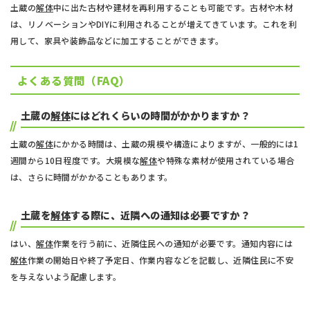
土蔵の
解体
中に出た古材や建材を再利用することも可能です。古材や木材
は、リノベーションやDIYに利用されることが増えてきています。これを利
用して、家具や装飾品などに加工することができます。
よくある質問（FAQ）
土蔵の
解体
にはどれくらいの時間がかかりますか？
土蔵の
解体
にかかる時間は、土蔵の規模や構造によりますが、一般的には1
週間から10日程度です。大規模な
解体
や特殊な素材が使用されている場合
は、さらに時間がかかることもあります。
土蔵を
解体
する際に、近隣への通知は必要ですか？
はい、
解体
作業を行う前に、近隣住民への通知が必要です。通知内容には
解体
作業の開始日や終了予定日、作業内容などを記載し、近隣住民に不安
を与えないよう配慮します。