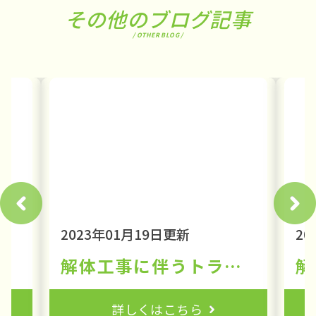
その他のブログ記事
/ OTHER BLOG /
2023年01月19日更新
20
ラブルとは④
解体工事に伴うトラブルとは①
詳しくはこちら