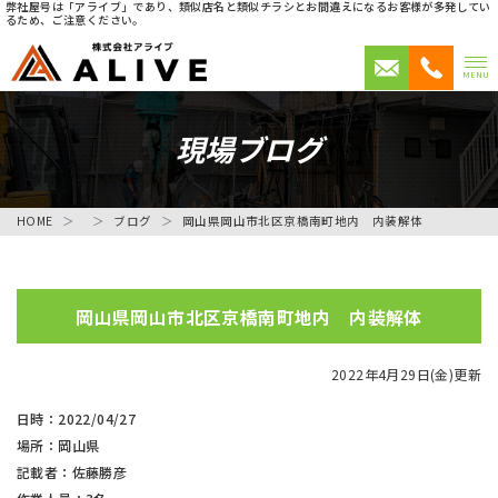
弊社屋号は「アライブ」であり、類似店名と類似チラシとお間違えになるお客様が多発してい
るため、ご注意ください。
MENU
現場ブログ
HOME
ブログ
岡山県岡山市北区京橋南町地内 内装解体
岡山県岡山市北区京橋南町地内 内装解体
2022年4月29日(金)更新
日時：2022/04/27
場所：岡山県
記載者：佐藤勝彦