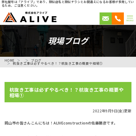
弊社屋号は「アライブ」であり、類似店名と類似チラシとお間違えになるお客様が多発してい
るため、ご注意ください。
MENU
現場ブログ
HOME
ブログ
杭抜き工事は必ずやるべき！？杭抜き工事の概要や相場①
杭抜き工事は必ずやるべき！？杭抜き工事の概要や
相場①
2022年9月9日(金)更新
岡山市の皆さんこんにちは！ALIVEconstructionの佐藤勝彦です。