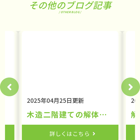
その他のブログ記事
/ OTHER BLOG /
2025年04月25日更新
20
のポイントまで解説
木造二階建ての解体手順を解説！
詳しくはこちら